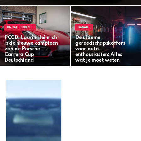
UNCATEGORIZED
GARAGE
PCCD: Laurin Heinrich
De ultieme
is de nieuwe kampioen
gereedschapskoffers
van de Porsche
voor auto-
Carrera Cup
enthousiasten: Alles
Deutschland
wat je moet weten