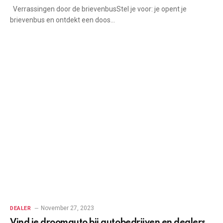
Verrassingen door de brievenbusStel je voor: je opent je
brievenbus en ontdekt een doos…
November 27, 2023
DEALER
Vind je droomauto bij autobedrijven en dealers