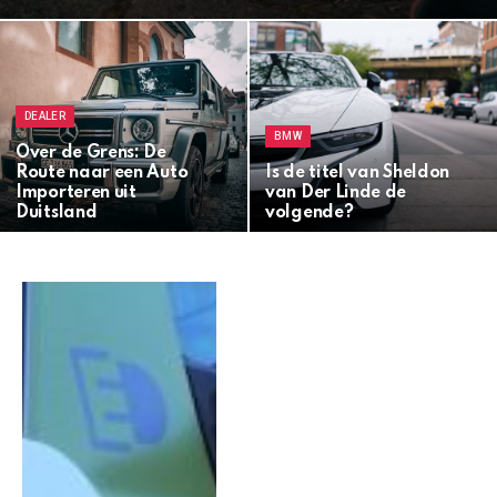
DEALER
BMW
Over de Grens: De
Route naar een Auto
Is de titel van Sheldon
Importeren uit
van Der Linde de
Duitsland
volgende?