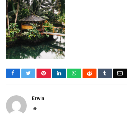
Facebook
Twitter
Pinterest
LinkedIn
WhatsApp
Reddit
Tumblr
Emai
Erwin
Website