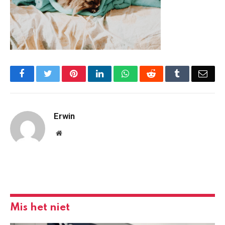
Facebook
Twitter
Pinterest
LinkedIn
WhatsApp
Reddit
Tumblr
Emai
Erwin
Website
Mis het niet