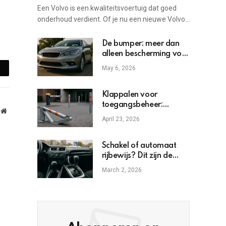
Een Volvo is een kwaliteitsvoertuig dat goed
onderhoud verdient. Of je nu een nieuwe Volvo…
De bumper: meer dan
alleen bescherming voor
je voertuig
mail
May 6, 2026
Klappalen voor
toegangsbeheer:
Website
toepassing, techniek en
April 23, 2026
inkoop
Schakel of automaat
rijbewijs? Dit zijn de
verschillen
March 2, 2026